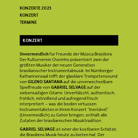
KONZERTE 2023
KONZERT
TERMINE
KONZERT
Unvermeidlich
für Freunde der Música Brasileira
Der Kulturverein Chorinho präsentiert zwei der
größten Musiker der neuen Generation
brasilianischer Instrumentalmusik: Im Nürnberger
Katharinensaal trifft der glasklare Trompetensound
von
GILENO SANTANA
auf die unverwechselbare
Spielfreude von
GABRIEL SELVAGE
auf der
siebensaitigen Gitarre. Unverfälscht, authentisch,
fröhlich, mitreißend und aufregend frisch
interpretiert – was die beiden virtuosen
Instrumentalisten in ihrem Konzert "Inevtável“
(Unvermeidlich) zu Gehör bringen, enthält alle
Zutaten der brasilianischen Musiktradition.
GABRIEL SELVAGE
ist einer der kostbaren Schätze,
die Brasiliens Musik heute zu bieten hat. Der