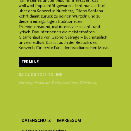
Name seines dritten Albums "Inevtável“, das
weltweit Popularität gewann, steht nun als Titel
über dem Konzert in Nürnberg. Gileno Santana
kehrt damit zurück zu seinen Wurzeln und zu
diesem einzigartigen traditionellen
Trompetensound, mal intensiv, mal sanft und
lyrisch. Darunter perlen die meisterhaften
Gitarrenläufe von Gabriel Selvage – buchstäblich
unvermeidlich. Das ist auch der Besuch des
Konzerts für echte Fans der brasilianischen Musik.
TERMINE
SA 24.06.2023, 20 UHR
Hirsvogelsaal am Tucherschloss, Nürnberg
DATENSCHUTZ
IMPRESSUM