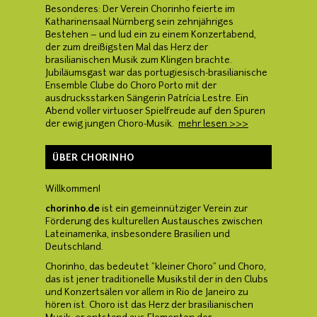
Besonderes: Der Verein Chorinho feierte im
Katharinensaal Nürnberg sein zehnjähriges
Bestehen – und lud ein zu einem Konzertabend,
der zum dreißigsten Mal das Herz der
brasilianischen Musik zum Klingen brachte.
Jubiläumsgast war das portugiesisch-brasilianische
Ensemble Clube do Choro Porto mit der
ausdrucksstarken Sängerin Patrícia Lestre. Ein
Abend voller virtuoser Spielfreude auf den Spuren
der ewig jungen Choro-Musik.
mehr lesen >>>
ÜBER CHORINHO
Willkommen!
chorinho.de
ist ein gemeinnütziger Verein zur
Förderung des kulturellen Austausches zwischen
Lateinamerika, insbesondere Brasilien und
Deutschland.
Chorinho, das bedeutet "kleiner Choro" und Choro,
das ist jener traditionelle Musikstil der in den Clubs
und Konzertsälen vor allem in Rio de Janeiro zu
hören ist. Choro ist das Herz der brasilianischen