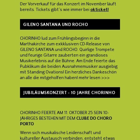
Der Vorverkauf für das Konzert im November läuft
bereits. Tickets gibt´s wie immer bei
okticket!
GILENO SANTANA UND ROCHO
CHORINHO lud zum Frühlingsbeginn in die
Marthakirche zum exkklusiven CD-Release von
GILENO SANTANA und ROCHO. Quirlige Trompete
und feurige Gitarre zauberten ein grandioses
Musikerlebnis auf die Bühne. Am Ende feierte das
Pubklikum die beiden Ausnahmemusiker ausgiebig
mit Standing Ovations! Ein herzliches Dankeschön
an alle die mitgeholfen haben! mehr lesen >>>
JUBILÄUMSKONZERT - 10 JAHRE CHORINHO
CHORINHO FEIERTE AM 11. OKTOBER 25 SEIN 10-
JÄHRIGES BESTEHEN MIT DEM
CLUBE DO CHORO
PORTO
Wenn sich musikalische Leidenschaft und
kultureller Austausch verbinden, entsteht etwas